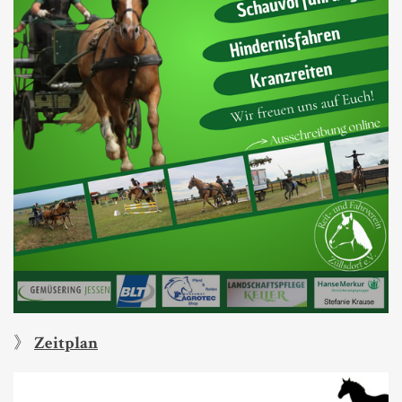
》
Zeitplan